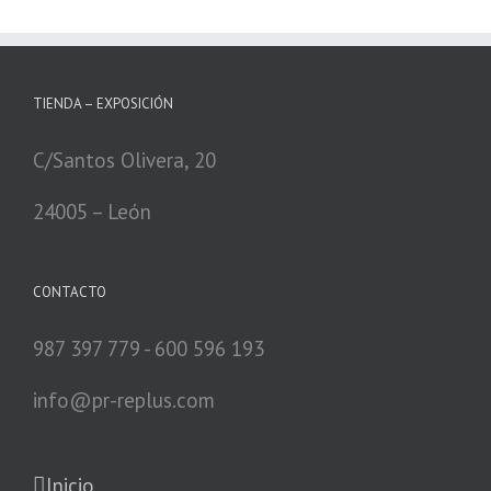
TIENDA – EXPOSICIÓN
C/Santos Olivera, 20
24005 – León
CONTACTO
987 397 779 - 600 596 193
info@pr-replus.com
Inicio