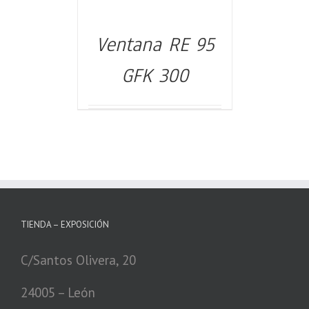
Ventana RE 95
DETALLES
GFK 300
TIENDA – EXPOSICIÓN
C/Santos Olivera, 20
24005 – León