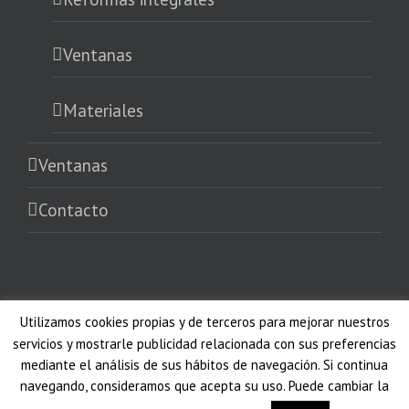
Ventanas
Materiales
Ventanas
Contacto
Utilizamos cookies propias y de terceros para mejorar nuestros
servicios y mostrarle publicidad relacionada con sus preferencias
mediante el análisis de sus hábitos de navegación. Si continua
navegando, consideramos que acepta su uso. Puede cambiar la
Copyright 2017 PR - Replus | Todos los derechos reservados | Diseñado
por
En Red2 Marketing Online
|